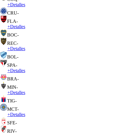
+
Detalles
CRU
-
FLA
-
+
Detalles
BOC
-
REC
-
+
Detalles
BOL
-
SPA
-
+
Detalles
BRA
-
MIN
-
+
Detalles
TIG
-
MCT
-
+
Detalles
SFE
-
RIV
-