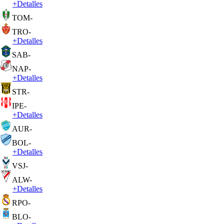
+
Detalles
TOM
-
TRO
-
+
Detalles
SAB
-
NAP
-
+
Detalles
STR
-
IPE
-
+
Detalles
AUR
-
BOL
-
+
Detalles
VSJ
-
ALW
-
+
Detalles
RPO
-
BLO
-