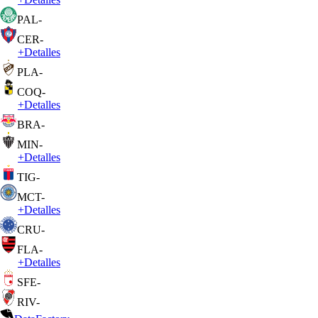
PAL
-
CER
-
+
Detalles
PLA
-
COQ
-
+
Detalles
BRA
-
MIN
-
+
Detalles
TIG
-
MCT
-
+
Detalles
CRU
-
FLA
-
+
Detalles
SFE
-
RIV
-