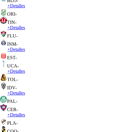
BLO
-
+
Detalles
ORI
-
TIN
-
+
Detalles
FLU
-
INM
-
+
Detalles
EST
-
UCA
-
+
Detalles
TOL
-
IDV
-
+
Detalles
PAL
-
CER
-
+
Detalles
PLA
-
COQ
-