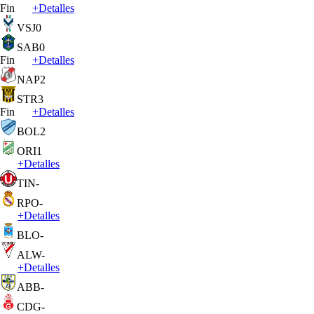
Fin
+
Detalles
VSJ
0
SAB
0
Fin
+
Detalles
NAP
2
STR
3
Fin
+
Detalles
BOL
2
ORI
1
+
Detalles
TIN
-
RPO
-
+
Detalles
BLO
-
ALW
-
+
Detalles
ABB
-
CDG
-