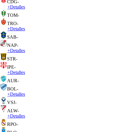
CDG
-
+
Detalles
TOM
-
TRO
-
+
Detalles
SAB
-
NAP
-
+
Detalles
STR
-
IPE
-
+
Detalles
AUR
-
BOL
-
+
Detalles
VSJ
-
ALW
-
+
Detalles
RPO
-