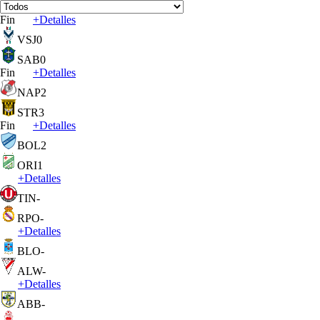
Fin
+
Detalles
VSJ
0
SAB
0
Fin
+
Detalles
NAP
2
STR
3
Fin
+
Detalles
BOL
2
ORI
1
+
Detalles
TIN
-
RPO
-
+
Detalles
BLO
-
ALW
-
+
Detalles
ABB
-