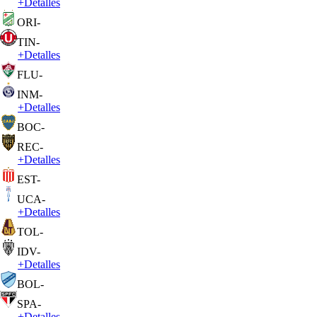
+
Detalles
ORI
-
TIN
-
+
Detalles
FLU
-
INM
-
+
Detalles
BOC
-
REC
-
+
Detalles
EST
-
UCA
-
+
Detalles
TOL
-
IDV
-
+
Detalles
BOL
-
SPA
-
+
Detalles